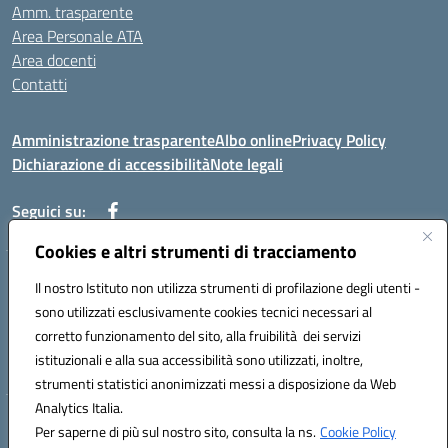
Amm. trasparente
Area Personale ATA
Area docenti
Contatti
Amministrazione trasparente
Albo online
Privacy Policy
Dichiarazione di accessibilità
Note legali
Seguici su:
Cookies e altri strumenti di tracciamento
Indirizzo: VIA BRECCIAME, 46 - 81024 MADDALONI (CE)
Il nostro Istituto non utilizza strumenti di profilazione degli utenti -
Mail: CEIC8AU001@istruzione.it - Pec: CEIC8AU001@pec.istruzione.it -
sono utilizzati esclusivamente cookies tecnici necessari al
Telefono: 0823408721
corretto funzionamento del sito, alla fruibilità dei servizi
Meccanografico: CEIC8AU001
istituzionali e alla sua accessibilità sono utilizzati, inoltre,
Codice fiscale: 93086080616
strumenti statistici anonimizzati messi a disposizione da Web
Analytics Italia.
Hosting & Powered by 3D Solution S.r.l.
Per saperne di più sul nostro sito, consulta la ns.
Cookie Policy
Concept & Design by Designers Italia