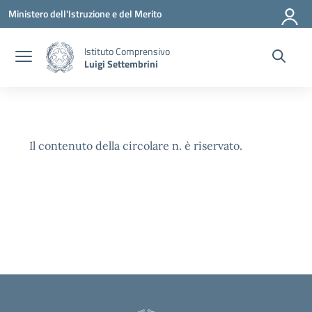
Vai ai contenuti
Vai al menu di navigazione
Vai al footer
Ministero dell'Istruzione e del Merito
Istituto Comprensivo
Luigi Settembrini
Il contenuto della circolare n. è riservato.