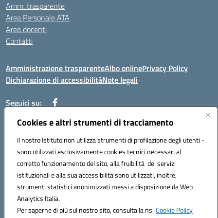
Amm. trasparente
Area Personale ATA
Area docenti
Contatti
Amministrazione trasparente
Albo online
Privacy Policy
Dichiarazione di accessibilità
Note legali
Seguici su:
Cookies e altri strumenti di tracciamento
Indirizzo: VIA BRECCIAME, 46 - 81024 MADDALONI (CE)
Il nostro Istituto non utilizza strumenti di profilazione degli utenti -
Mail: CEIC8AU001@istruzione.it - Pec: CEIC8AU001@pec.istruzione.it -
sono utilizzati esclusivamente cookies tecnici necessari al
Telefono: 0823408721
corretto funzionamento del sito, alla fruibilità dei servizi
Meccanografico: CEIC8AU001
istituzionali e alla sua accessibilità sono utilizzati, inoltre,
Codice fiscale: 93086080616
strumenti statistici anonimizzati messi a disposizione da Web
Analytics Italia.
Hosting & Powered by 3D Solution S.r.l.
Per saperne di più sul nostro sito, consulta la ns.
Cookie Policy
Concept & Design by Designers Italia