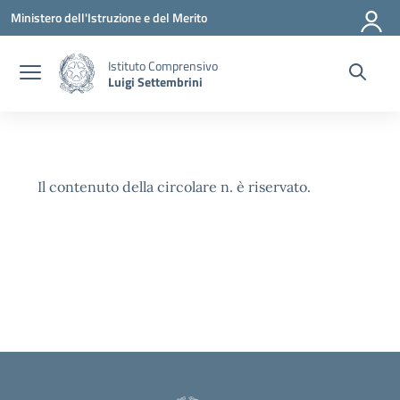
Vai ai contenuti
Vai al menu di navigazione
Vai al footer
Ministero dell'Istruzione e del Merito
Istituto Comprensivo
Luigi Settembrini
Il contenuto della circolare n. è riservato.