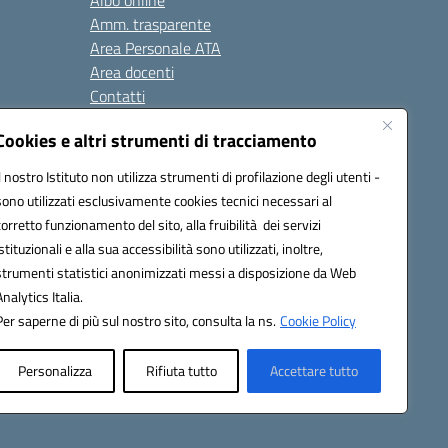
Albo online
Amm. trasparente
Area Personale ATA
Area docenti
Contatti
Cookies e altri strumenti di tracciamento
Seguici su:
Il nostro Istituto non utilizza strumenti di profilazione degli utenti -
sono utilizzati esclusivamente cookies tecnici necessari al
corretto funzionamento del sito, alla fruibilità dei servizi
istituzionali e alla sua accessibilità sono utilizzati, inoltre,
823408721
strumenti statistici anonimizzati messi a disposizione da Web
Analytics Italia.
Per saperne di più sul nostro sito, consulta la ns.
Cookie Policy
Personalizza
Rifiuta tutto
Accettare tutto