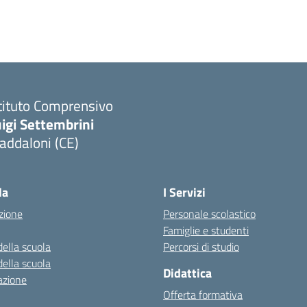
tituto Comprensivo
igi Settembrini
addaloni (CE)
Visita la pagina iniziale della scuola
la
I Servizi
zione
Personale scolastico
Famiglie e studenti
della scuola
Percorsi di studio
della scuola
Didattica
azione
Offerta formativa