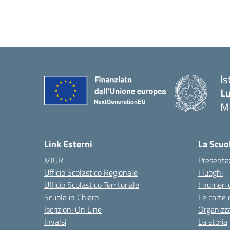
Is
Lu
M
— 
Link Esterni
La Scuo
MIUR
Presenta
Ufficio Scolastico Regionale
I luoghi
Ufficio Scolastico Territoriale
I numeri 
Scuola in Chiaro
Le carte 
Iscrizioni On Line
Organizz
Invalsi
La storia