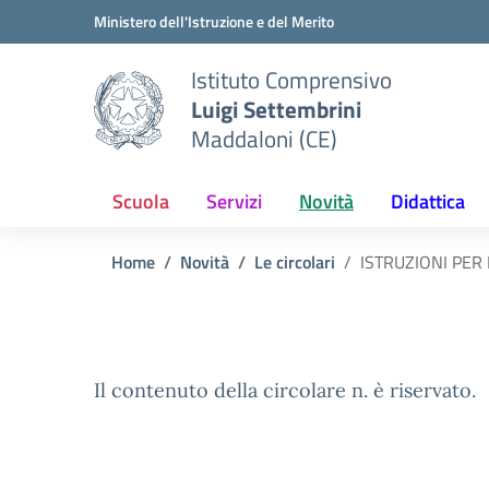
Vai ai contenuti
Vai al menu di navigazione
Vai al footer
Ministero dell'Istruzione e del Merito
Istituto Comprensivo
Luigi Settembrini
Maddaloni (CE)
Scuola
Servizi
Novità
Didattica
Home
Novità
Le circolari
ISTRUZIONI PER
Il contenuto della circolare n. è riservato.