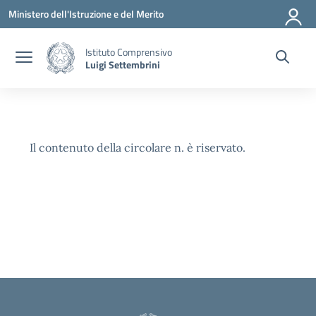
Vai ai contenuti
Vai al menu di navigazione
Vai al footer
Ministero dell'Istruzione e del Merito
Istituto Comprensivo
Luigi Settembrini
Il contenuto della circolare n. è riservato.