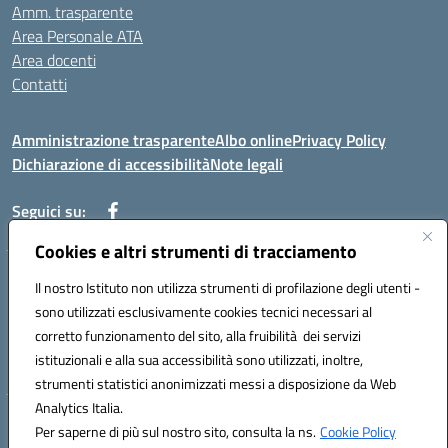
Amm. trasparente
Area Personale ATA
Area docenti
Contatti
Amministrazione trasparente
Albo online
Privacy Policy
Dichiarazione di accessibilità
Note legali
Seguici su:
Cookies e altri strumenti di tracciamento
Indirizzo: VIA BRECCIAME, 46 - 81024 MADDALONI (CE)
Il nostro Istituto non utilizza strumenti di profilazione degli utenti -
Mail: CEIC8AU001@istruzione.it - Pec: CEIC8AU001@pec.istruzione.it -
sono utilizzati esclusivamente cookies tecnici necessari al
Telefono: 0823408721
corretto funzionamento del sito, alla fruibilità dei servizi
Meccanografico: CEIC8AU001
istituzionali e alla sua accessibilità sono utilizzati, inoltre,
Codice fiscale: 93086080616
strumenti statistici anonimizzati messi a disposizione da Web
Analytics Italia.
Hosting & Powered by 3D Solution S.r.l.
Per saperne di più sul nostro sito, consulta la ns.
Cookie Policy
Concept & Design by Designers Italia