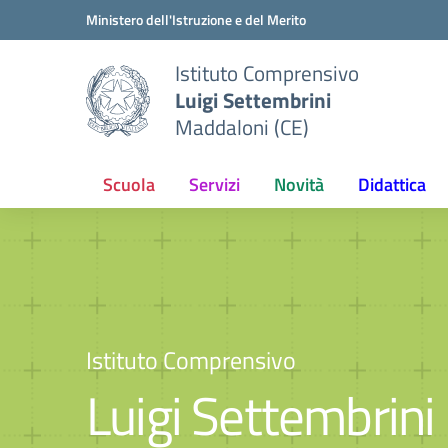
Vai ai contenuti
Vai al menu di navigazione
Vai al footer
Ministero dell'Istruzione e del Merito
Istituto Comprensivo
Luigi Settembrini
Maddaloni (CE)
Scuola
Servizi
Novità
Didattica
Istituto Comprensivo
Luigi Settembrini