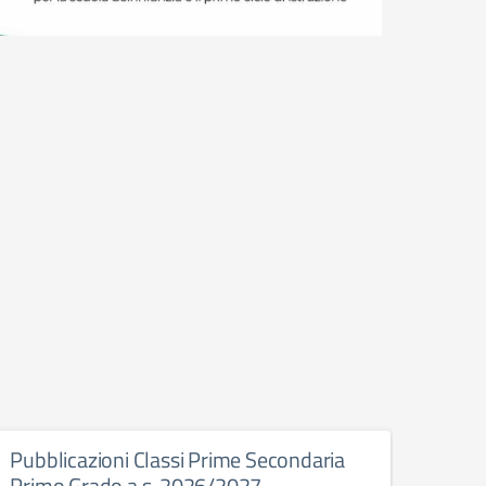
Pubblicazioni Classi Prime Secondaria
Inte
Primo Grado a.s. 2026/2027
202