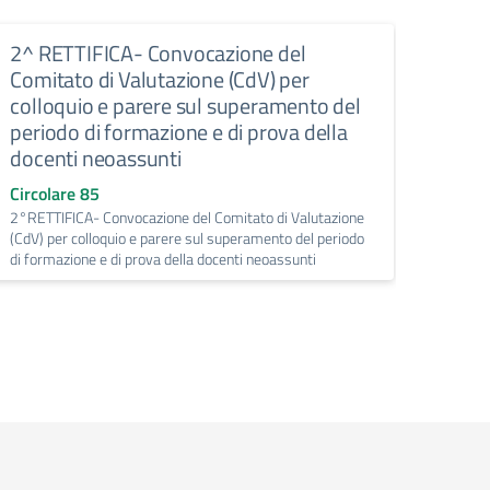
2^ RETTIFICA- Convocazione del
Rilev
Comitato di Valutazione (CdV) per
l’ora
colloquio e parere sul superamento del
un m
periodo di formazione e di prova della
Circo
docenti neoassunti
Rilevaz
spezzo
Circolare 85
2°RETTIFICA- Convocazione del Comitato di Valutazione
(CdV) per colloquio e parere sul superamento del periodo
di formazione e di prova della docenti neoassunti