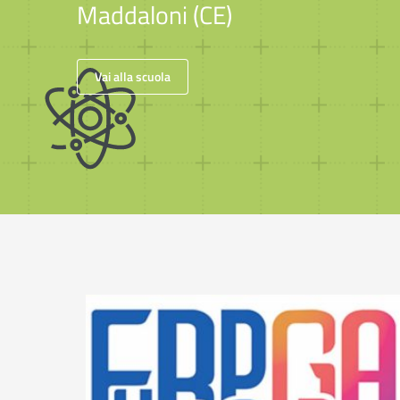
Maddaloni (CE)
Vai alla scuola