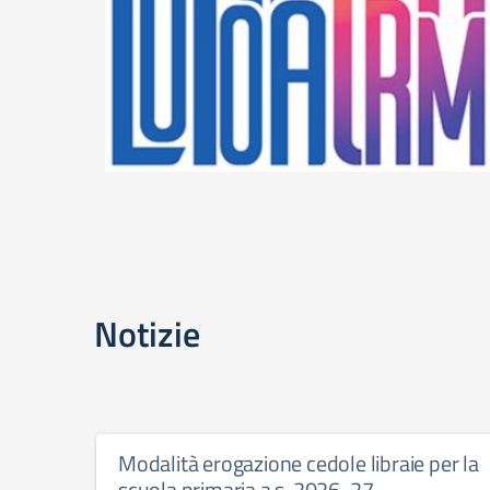
Notizie
Modalità erogazione cedole libraie per la
scuola primaria a.s. 2026-27