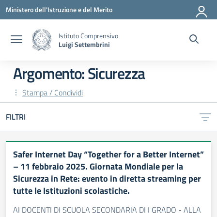
Vai ai contenuti
Vai al menu di navigazione
Vai al footer
Ministero dell'Istruzione e del Merito
Istituto Comprensivo
Luigi Settembrini
Argomento: Sicurezza
Stampa / Condividi
FILTRI
Safer Internet Day “Together for a Better Internet”
– 11 febbraio 2025. Giornata Mondiale per la
Sicurezza in Rete: evento in diretta streaming per
tutte le Istituzioni scolastiche.
AI DOCENTI DI SCUOLA SECONDARIA DI I GRADO - ALLA