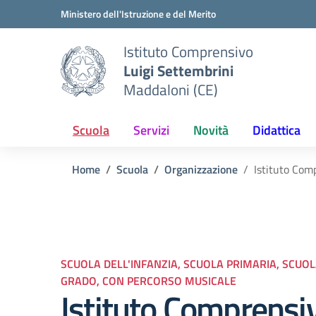
Vai ai contenuti
Vai al menu di navigazione
Vai al footer
Ministero dell'Istruzione e del Merito
Istituto Comprensivo
Luigi Settembrini
Maddaloni (CE)
Scuola
Servizi
Novità
Didattica
Home
Scuola
Organizzazione
Istituto Com
SCUOLA DELL'INFANZIA, SCUOLA PRIMARIA, SCUO
GRADO, CON PERCORSO MUSICALE
Istituto Comprensi