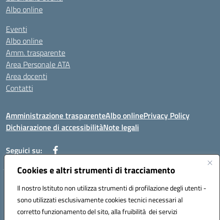
Albo online
Eventi
Albo online
Amm. trasparente
Area Personale ATA
Area docenti
Contatti
Amministrazione trasparente
Albo online
Privacy Policy
Dichiarazione di accessibilità
Note legali
Seguici su:
Cookies e altri strumenti di tracciamento
Indirizzo: VIA BRECCIAME, 46 - 81024 MADDALONI (CE)
Il nostro Istituto non utilizza strumenti di profilazione degli utenti -
Mail: CEIC8AU001@istruzione.it - Pec: CEIC8AU001@pec.istruzione.it -
sono utilizzati esclusivamente cookies tecnici necessari al
Telefono: 0823408721
corretto funzionamento del sito, alla fruibilità dei servizi
Meccanografico: CEIC8AU001