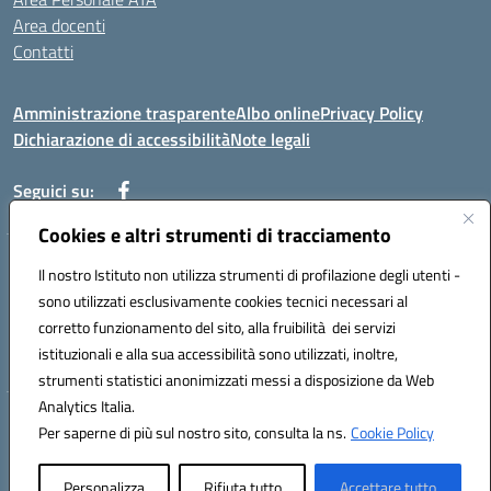
Area docenti
Contatti
Amministrazione trasparente
Albo online
Privacy Policy
Dichiarazione di accessibilità
Note legali
Seguici su:
Cookies e altri strumenti di tracciamento
Indirizzo: VIA BRECCIAME, 46 - 81024 MADDALONI (CE)
Il nostro Istituto non utilizza strumenti di profilazione degli utenti -
Mail: CEIC8AU001@istruzione.it - Pec: CEIC8AU001@pec.istruzione.it -
sono utilizzati esclusivamente cookies tecnici necessari al
Telefono: 0823408721
corretto funzionamento del sito, alla fruibilità dei servizi
Meccanografico: CEIC8AU001
istituzionali e alla sua accessibilità sono utilizzati, inoltre,
Codice fiscale: 93086080616
strumenti statistici anonimizzati messi a disposizione da Web
Analytics Italia.
Hosting & Powered by 3D Solution S.r.l.
Per saperne di più sul nostro sito, consulta la ns.
Cookie Policy
Concept & Design by Designers Italia
Personalizza
Rifiuta tutto
Accettare tutto