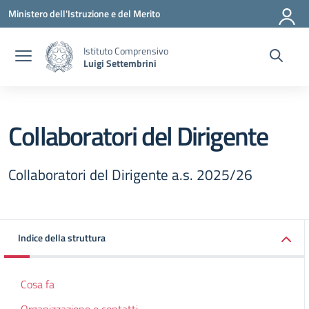
Vai ai contenuti
Vai al menu di navigazione
Vai al footer
Ministero dell'Istruzione e del Merito
Istituto Comprensivo
Luigi Settembrini
Collaboratori del Dirigente
Collaboratori del Dirigente a.s. 2025/26
Indice della struttura
Cosa fa