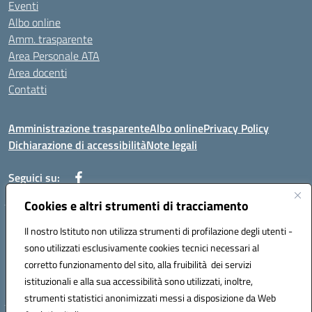
Eventi
Albo online
Amm. trasparente
Area Personale ATA
Area docenti
Contatti
Amministrazione trasparente
Albo online
Privacy Policy
Dichiarazione di accessibilità
Note legali
Seguici su:
Cookies e altri strumenti di tracciamento
Indirizzo: VIA BRECCIAME, 46 - 81024 MADDALONI (CE)
Il nostro Istituto non utilizza strumenti di profilazione degli utenti -
Mail: CEIC8AU001@istruzione.it - Pec: CEIC8AU001@pec.istruzione.it -
sono utilizzati esclusivamente cookies tecnici necessari al
Telefono: 0823408721
corretto funzionamento del sito, alla fruibilità dei servizi
Meccanografico: CEIC8AU001
istituzionali e alla sua accessibilità sono utilizzati, inoltre,
Codice fiscale: 93086080616
strumenti statistici anonimizzati messi a disposizione da Web