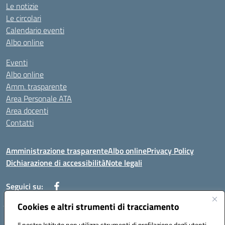
Le notizie
Le circolari
Calendario eventi
Albo online
Eventi
Albo online
Amm. trasparente
Area Personale ATA
Area docenti
Contatti
Amministrazione trasparente
Albo online
Privacy Policy
Dichiarazione di accessibilità
Note legali
Seguici su:
Cookies e altri strumenti di tracciamento
Indirizzo: VIA BRECCIAME, 46 - 81024 MADDALONI (CE)
Il nostro Istituto non utilizza strumenti di profilazione degli utenti -