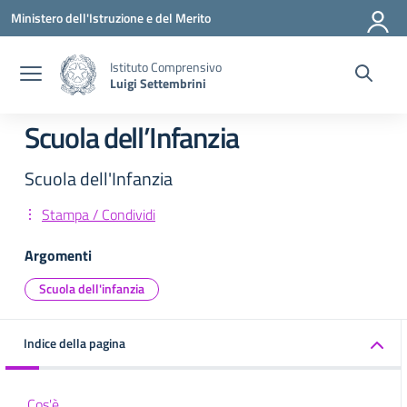
Vai ai contenuti
Vai al menu di navigazione
Vai al footer
Ministero dell'Istruzione e del Merito
Istituto Comprensivo
Luigi Settembrini
Scuola dell’Infanzia
Scuola dell'Infanzia
Stampa / Condividi
Argomenti
Scuola dell'infanzia
Indice della pagina
Cos'è