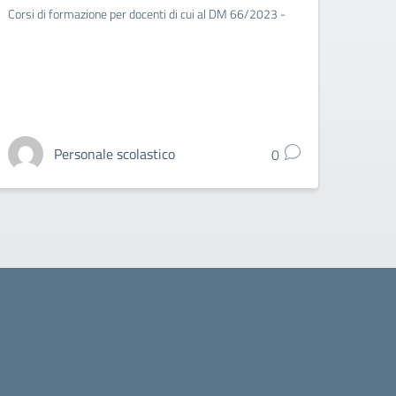
labo
Corsi di formazione per docenti di cui al DM 66/2023 -
Anno d
2024/2
Personale scolastico
0