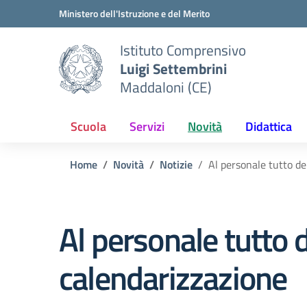
Vai ai contenuti
Vai al menu di navigazione
Vai al footer
Ministero dell'Istruzione e del Merito
Istituto Comprensivo
Luigi Settembrini
Maddaloni (CE)
Scuola
Servizi
Novità
Didattica
Home
Novità
Notizie
Al personale tutto de
Al personale tutto d
calendarizzazione