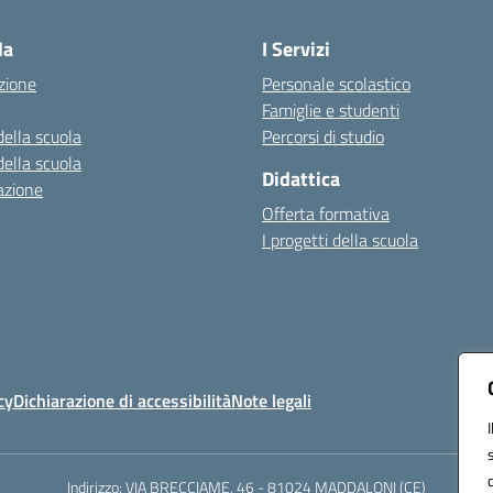
la
I Servizi
zione
Personale scolastico
Famiglie e studenti
della scuola
Percorsi di studio
della scuola
Didattica
azione
Offerta formativa
I progetti della scuola
cy
Dichiarazione di accessibilità
Note legali
Indirizzo: VIA BRECCIAME, 46 - 81024 MADDALONI (CE)