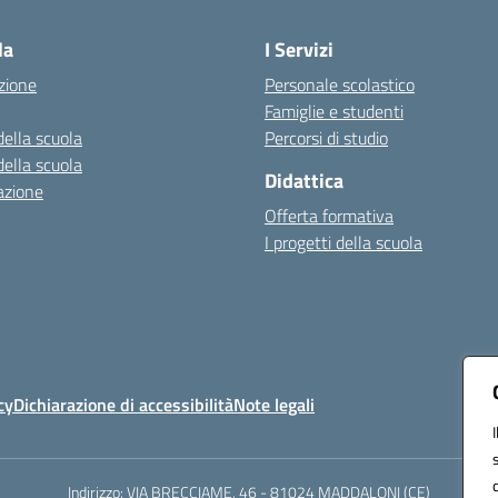
la
I Servizi
zione
Personale scolastico
Famiglie e studenti
della scuola
Percorsi di studio
della scuola
Didattica
azione
Offerta formativa
I progetti della scuola
cy
Dichiarazione di accessibilità
Note legali
Indirizzo: VIA BRECCIAME, 46 - 81024 MADDALONI (CE)