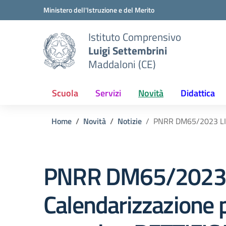
Vai ai contenuti
Vai al menu di navigazione
Vai al footer
Ministero dell'Istruzione e del Merito
Istituto Comprensivo
Luigi Settembrini
Maddaloni (CE)
Scuola
Servizi
Novità
Didattica
Home
Novità
Notizie
PNRR DM65/2023 LINE
PNRR DM65/2023 
Calendarizzazione p