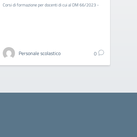
labo
Corsi di formazione per docenti di cui al DM 66/2023 -
Anno d
2024/2
Personale scolastico
0