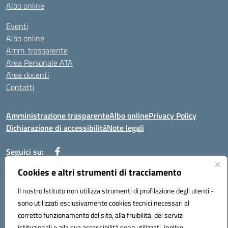
Albo online
Eventi
Albo online
Amm. trasparente
Area Personale ATA
Area docenti
Contatti
Amministrazione trasparente
Albo online
Privacy Policy
Dichiarazione di accessibilità
Note legali
Seguici su:
Cookies e altri strumenti di tracciamento
Indirizzo: VIA BRECCIAME, 46 - 81024 MADDALONI (CE)
Il nostro Istituto non utilizza strumenti di profilazione degli utenti -
Mail: CEIC8AU001@istruzione.it - Pec: CEIC8AU001@pec.istruzione.it -
sono utilizzati esclusivamente cookies tecnici necessari al
Telefono: 0823408721
corretto funzionamento del sito, alla fruibilità dei servizi
Meccanografico: CEIC8AU001
istituzionali e alla sua accessibilità sono utilizzati, inoltre,