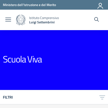
Vai ai contenuti
Vai al menu di navigazione
Vai al footer
Ministero dell'Istruzione e del Merito
Istituto Comprensivo
Luigi Settembrini
Scuola Viva
FILTRI