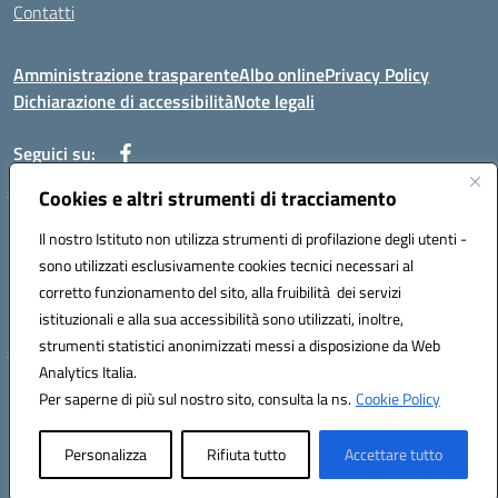
Contatti
Amministrazione trasparente
Albo online
Privacy Policy
Dichiarazione di accessibilità
Note legali
Seguici su:
Cookies e altri strumenti di tracciamento
Indirizzo: VIA BRECCIAME, 46 - 81024 MADDALONI (CE)
Il nostro Istituto non utilizza strumenti di profilazione degli utenti -
Mail: CEIC8AU001@istruzione.it - Pec: CEIC8AU001@pec.istruzione.it -
sono utilizzati esclusivamente cookies tecnici necessari al
Telefono: 0823408721
corretto funzionamento del sito, alla fruibilità dei servizi
Meccanografico: CEIC8AU001
istituzionali e alla sua accessibilità sono utilizzati, inoltre,
Codice fiscale: 93086080616
strumenti statistici anonimizzati messi a disposizione da Web
Analytics Italia.
Hosting & Powered by 3D Solution S.r.l.
Per saperne di più sul nostro sito, consulta la ns.
Cookie Policy
Concept & Design by Designers Italia
Personalizza
Rifiuta tutto
Accettare tutto