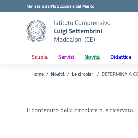
Vai ai contenuti
Vai al menu di navigazione
Vai al footer
Ministero dell'Istruzione e del Merito
Istituto Comprensivo
Luigi Settembrini
Maddaloni (CE)
Scuola
Servizi
Novità
Didattica
Home
Novità
Le circolari
DETERMINA A CO
Il contenuto della circolare n. è riservato.