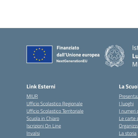
Is
Lu
M
— 
Link Esterni
La Scuo
MIUR
Presenta
Ufficio Scolastico Regionale
I luoghi
Ufficio Scolastico Territoriale
I numeri 
Scuola in Chiaro
Le carte 
Iscrizioni On Line
Organizz
Invalsi
La storia