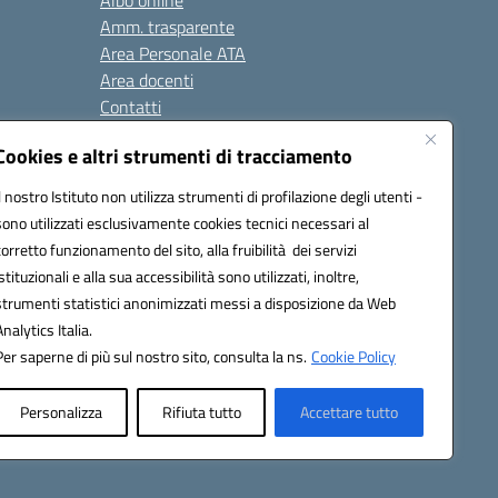
Albo online
Amm. trasparente
Area Personale ATA
Area docenti
Contatti
Cookies e altri strumenti di tracciamento
Seguici su:
Il nostro Istituto non utilizza strumenti di profilazione degli utenti -
sono utilizzati esclusivamente cookies tecnici necessari al
corretto funzionamento del sito, alla fruibilità dei servizi
istituzionali e alla sua accessibilità sono utilizzati, inoltre,
823408721
strumenti statistici anonimizzati messi a disposizione da Web
Analytics Italia.
Per saperne di più sul nostro sito, consulta la ns.
Cookie Policy
Personalizza
Rifiuta tutto
Accettare tutto