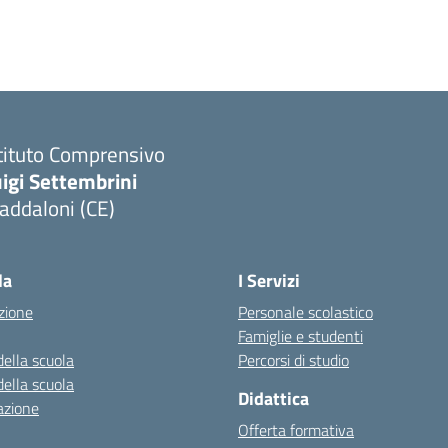
tituto Comprensivo
igi Settembrini
addaloni (CE)
Visita la pagina iniziale della scuola
la
I Servizi
zione
Personale scolastico
Famiglie e studenti
della scuola
Percorsi di studio
della scuola
Didattica
azione
Offerta formativa