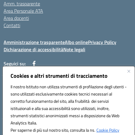
Amm. trasparente
Area Personale ATA
Area docenti
Contatti
Amministrazione trasparente
Albo online
Privacy Policy
Dichiarazione di accessibilità
Note legali
Seguici su:
Cookies e altri strumenti di tracciamento
Indirizzo: VIA BRECCIAME, 46 - 81024 MADDALONI (CE)
Il nostro Istituto non utilizza strumenti di profilazione degli utenti -
Mail: CEIC8AU001@istruzione.it - Pec: CEIC8AU001@pec.istruzione.it -
sono utilizzati esclusivamente cookies tecnici necessari al
Telefono: 0823408721
corretto funzionamento del sito, alla fruibilità dei servizi
Meccanografico: CEIC8AU001
istituzionali e alla sua accessibilità sono utilizzati, inoltre,
Codice fiscale: 93086080616
strumenti statistici anonimizzati messi a disposizione da Web
Analytics Italia.
Hosting & Powered by 3D Solution S.r.l.
Per saperne di più sul nostro sito, consulta la ns.
Cookie Policy
Concept & Design by Designers Italia