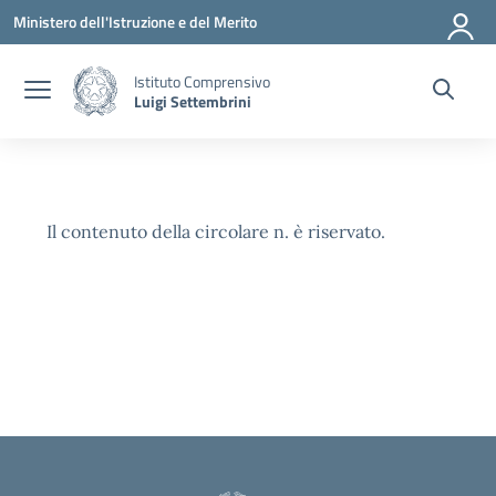
Vai ai contenuti
Vai al menu di navigazione
Vai al footer
Ministero dell'Istruzione e del Merito
Istituto Comprensivo
Luigi Settembrini
Il contenuto della circolare n. è riservato.