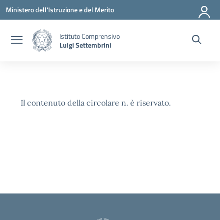
Vai ai contenuti
Vai al menu di navigazione
Vai al footer
Ministero dell'Istruzione e del Merito
Istituto Comprensivo
Luigi Settembrini
Il contenuto della circolare n. è riservato.