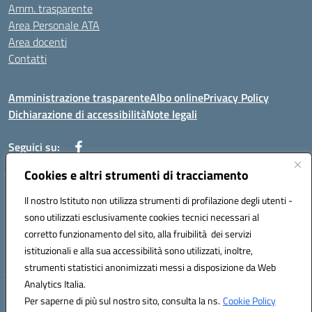
Amm. trasparente
Area Personale ATA
Area docenti
Contatti
Amministrazione trasparente
Albo online
Privacy Policy
Dichiarazione di accessibilità
Note legali
Seguici su:
Cookies e altri strumenti di tracciamento
Indirizzo: VIA BRECCIAME, 46 - 81024 MADDALONI (CE)
Il nostro Istituto non utilizza strumenti di profilazione degli utenti -
Mail: CEIC8AU001@istruzione.it - Pec: CEIC8AU001@pec.istruzione.it -
sono utilizzati esclusivamente cookies tecnici necessari al
Telefono: 0823408721
corretto funzionamento del sito, alla fruibilità dei servizi
Meccanografico: CEIC8AU001
istituzionali e alla sua accessibilità sono utilizzati, inoltre,
Codice fiscale: 93086080616
strumenti statistici anonimizzati messi a disposizione da Web
Analytics Italia.
Hosting & Powered by 3D Solution S.r.l.
Per saperne di più sul nostro sito, consulta la ns.
Cookie Policy
Concept & Design by Designers Italia