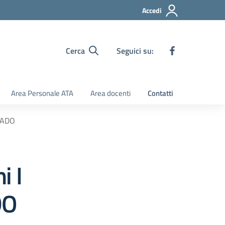
Accedi
Cerca
Seguici su:
Area Personale ATA
Area docenti
Contatti
RADO
i I
DO