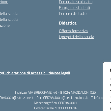
zione
Personale scolastico
Famiglie e studenti
della scuola
Percorsi di studio
della scuola
Didattica
azione
Offerta formativa
I progetti della scuola
cy
Dichiarazione di accessibilità
Note legali
Indirizzo: VIA BRECCIAME, 46 - 81024 MADDALONI (CE)
IC8AU001@istruzione.it - Pec: CEIC8AU001@pec.istruzione.it - Telefono: 0
Meccanografico: CEIC8AU001
Codice fiscale: 93086080616