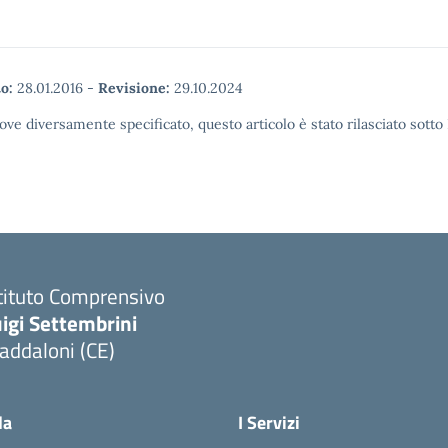
o:
28.01.2016
-
Revisione:
29.10.2024
ove diversamente specificato, questo articolo è stato rilasciato sott
tituto Comprensivo
igi Settembrini
addaloni (CE)
Visita la pagina iniziale della scuola
la
I Servizi