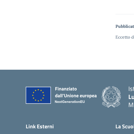
Pubblicat
Eccetto d
Is
Lu
M
— 
Link Esterni
La Scuo