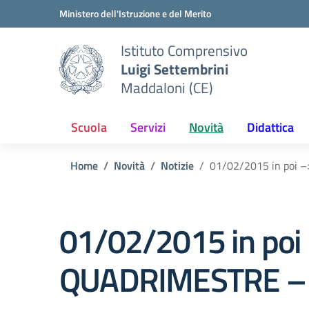
Vai ai contenuti
Vai al menu di navigazione
Vai al footer
Ministero dell'Istruzione e del Merito
Istituto Comprensivo
Luigi Settembrini
Maddaloni (CE)
Scuola
Servizi
Novità
Didattica
Home
Novità
Notizie
01/02/2015 in poi 
01/02/2015 in poi 
QUADRIMESTRE – 