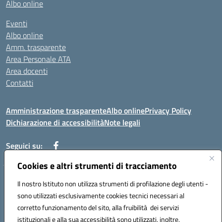
Albo online
Eventi
Albo online
Amm. trasparente
Area Personale ATA
Area docenti
Contatti
Amministrazione trasparente
Albo online
Privacy Policy
Dichiarazione di accessibilità
Note legali
Seguici su:
Cookies e altri strumenti di tracciamento
Indirizzo: VIA BRECCIAME, 46 - 81024 MADDALONI (CE)
Il nostro Istituto non utilizza strumenti di profilazione degli utenti -
Mail: CEIC8AU001@istruzione.it - Pec: CEIC8AU001@pec.istruzione.it -
sono utilizzati esclusivamente cookies tecnici necessari al
Telefono: 0823408721
corretto funzionamento del sito, alla fruibilità dei servizi
Meccanografico: CEIC8AU001
istituzionali e alla sua accessibilità sono utilizzati, inoltre,
Codice fiscale: 93086080616