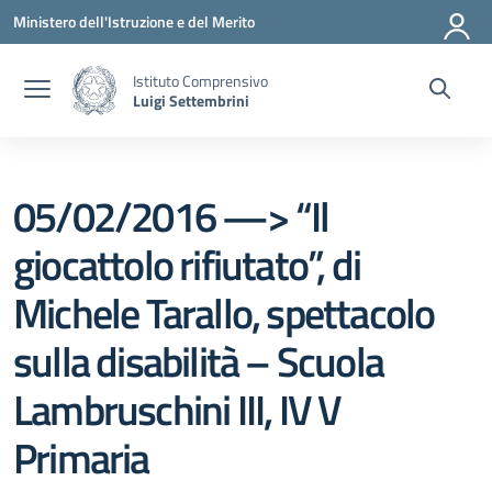
Vai ai contenuti
Vai al menu di navigazione
Vai al footer
Ministero dell'Istruzione e del Merito
Istituto Comprensivo
Luigi Settembrini
05/02/2016 —> “Il
giocattolo rifiutato”, di
Michele Tarallo, spettacolo
sulla disabilità – Scuola
Lambruschini III, IV V
Primaria