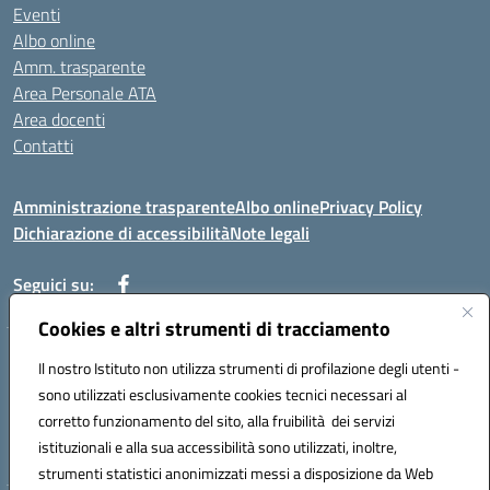
Eventi
Albo online
Amm. trasparente
Area Personale ATA
Area docenti
Contatti
Amministrazione trasparente
Albo online
Privacy Policy
Dichiarazione di accessibilità
Note legali
Seguici su:
Cookies e altri strumenti di tracciamento
Indirizzo: VIA BRECCIAME, 46 - 81024 MADDALONI (CE)
Il nostro Istituto non utilizza strumenti di profilazione degli utenti -
Mail: CEIC8AU001@istruzione.it - Pec: CEIC8AU001@pec.istruzione.it -
sono utilizzati esclusivamente cookies tecnici necessari al
Telefono: 0823408721
corretto funzionamento del sito, alla fruibilità dei servizi
Meccanografico: CEIC8AU001
istituzionali e alla sua accessibilità sono utilizzati, inoltre,
Codice fiscale: 93086080616
strumenti statistici anonimizzati messi a disposizione da Web