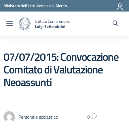
Vai ai contenuti
Vai al menu di navigazione
Vai al footer
Ministero dell'Istruzione e del Merito
Istituto Comprensivo
Luigi Settembrini
07/07/2015: Convocazione
Comitato di Valutazione
Neoassunti
Personale scolastico
0