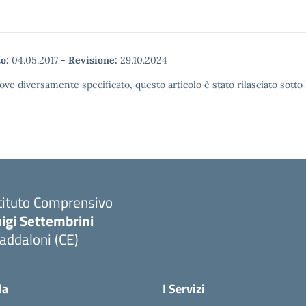
o:
04.05.2017
-
Revisione:
29.10.2024
ove diversamente specificato, questo articolo è stato rilasciato sott
tituto Comprensivo
igi Settembrini
addaloni (CE)
Visita la pagina iniziale della scuola
la
I Servizi