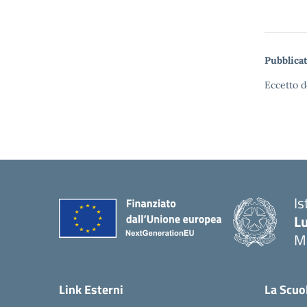
Pubblicat
Eccetto d
Is
Lu
M
— 
Link Esterni
La Scuo