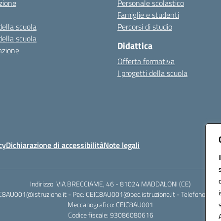
zione
Personale scolastico
Famiglie e studenti
della scuola
Percorsi di studio
della scuola
Didattica
azione
Offerta formativa
I progetti della scuola
cy
Dichiarazione di accessibilità
Note legali
Indirizzo: VIA BRECCIAME, 46 - 81024 MADDALONI (CE)
IC8AU001@istruzione.it - Pec: CEIC8AU001@pec.istruzione.it - Telefono: 0
Meccanografico: CEIC8AU001
Codice fiscale: 93086080616