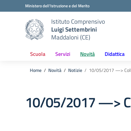
Vai ai contenuti
Vai al menu di navigazione
Vai al footer
Ministero dell'Istruzione e del Merito
Istituto Comprensivo
Luigi Settembrini
Maddaloni (CE)
Scuola
Servizi
Novità
Didattica
Home
Novità
Notizie
10/05/2017 —> Coll
10/05/2017 —> Col