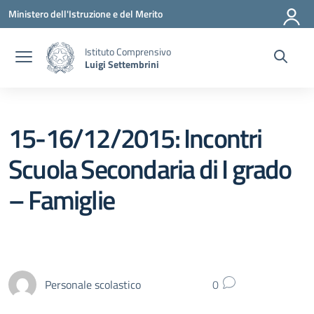
Vai ai contenuti
Vai al menu di navigazione
Vai al footer
Ministero dell'Istruzione e del Merito
Istituto Comprensivo
Luigi Settembrini
15-16/12/2015: Incontri
Scuola Secondaria di I grado
– Famiglie
Personale scolastico
0