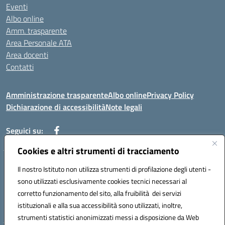
Eventi
Albo online
Amm. trasparente
Area Personale ATA
Area docenti
Contatti
Amministrazione trasparente
Albo online
Privacy Policy
Dichiarazione di accessibilità
Note legali
Seguici su:
Cookies e altri strumenti di tracciamento
Indirizzo: VIA BRECCIAME, 46 - 81024 MADDALONI (CE)
Il nostro Istituto non utilizza strumenti di profilazione degli utenti -
Mail: CEIC8AU001@istruzione.it - Pec: CEIC8AU001@pec.istruzione.it -
sono utilizzati esclusivamente cookies tecnici necessari al
Telefono: 0823408721
corretto funzionamento del sito, alla fruibilità dei servizi
Meccanografico: CEIC8AU001
istituzionali e alla sua accessibilità sono utilizzati, inoltre,
Codice fiscale: 93086080616
strumenti statistici anonimizzati messi a disposizione da Web