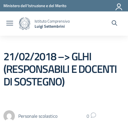
Vai ai contenuti
Vai al menu di navigazione
Vai al footer
Ministero dell'Istruzione e del Merito
Istituto Comprensivo
Luigi Settembrini
21/02/2018 –> GLHI
(RESPONSABILI E DOCENTI
DI SOSTEGNO)
Personale scolastico
0