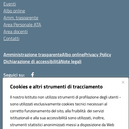
Eventi
Albo online
Amm. trasparente
Area Personale ATA
Area docenti
Contatti
Amministrazione trasparente
Albo online
Privacy Policy
Dichiarazione di accessibilità
Note legali
Seguici su:
Cookies e altri strumenti di tracciamento
Indirizzo: VIA BRECCIAME, 46 - 81024 MADDALONI (CE)
Il nostro Istituto non utilizza strumenti di profilazione degli utenti -
Mail: CEIC8AU001@istruzione.it - Pec: CEIC8AU001@pec.istruzione.it -
sono utilizzati esclusivamente cookies tecnici necessari al
Telefono: 0823408721
corretto funzionamento del sito, alla fruibilità dei servizi
Meccanografico: CEIC8AU001
istituzionali e alla sua accessibilità sono utilizzati, inoltre,
Codice fiscale: 93086080616
strumenti statistici anonimizzati messi a disposizione da Web