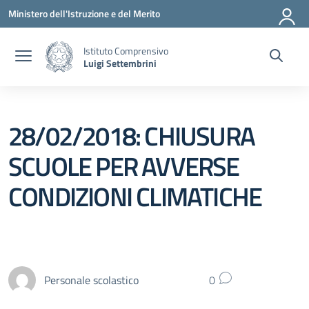
Vai ai contenuti
Vai al menu di navigazione
Vai al footer
Ministero dell'Istruzione e del Merito
Istituto Comprensivo
Luigi Settembrini
28/02/2018: CHIUSURA
SCUOLE PER AVVERSE
CONDIZIONI CLIMATICHE
Personale scolastico
0