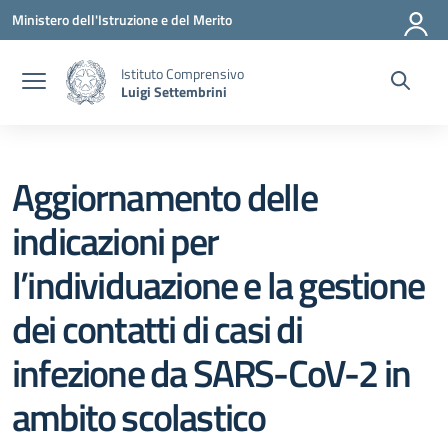
Vai ai contenuti
Vai al menu di navigazione
Vai al footer
Ministero dell'Istruzione e del Merito
Istituto Comprensivo
Luigi Settembrini
Aggiornamento delle
indicazioni per
l’individuazione e la gestione
dei contatti di casi di
infezione da SARS-CoV-2 in
ambito scolastico