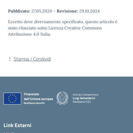
Pubblicato:
27.05.2020
-
Revisione:
29.10.2024
Eccetto dove diversamente specificato, questo articolo è
stato rilasciato sotto Licenza Creative Commons
Attribuzione 4.0 Italia.
Stampa / Condividi
Istituto Comprensivo
Luigi Settembrini
Maddaloni (CE)
— Visita la pagina iniziale della scuola
Link Esterni