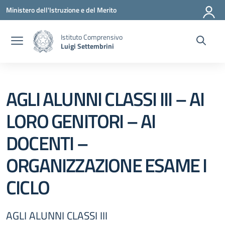
Vai ai contenuti
Vai al menu di navigazione
Vai al footer
Ministero dell'Istruzione e del Merito
Istituto Comprensivo
Luigi Settembrini
AGLI ALUNNI CLASSI III – AI
LORO GENITORI – AI
DOCENTI –
ORGANIZZAZIONE ESAME I
CICLO
AGLI ALUNNI CLASSI III