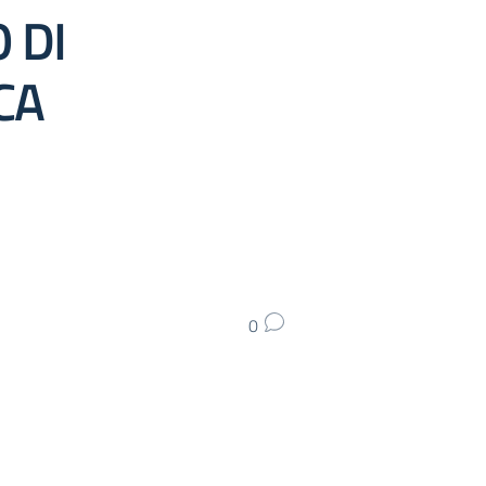
 DI
CA
0