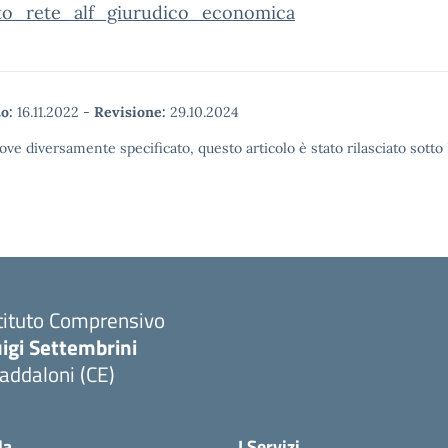
to_rete_alf_giurudico_economica
o:
16.11.2022
-
Revisione:
29.10.2024
ove diversamente specificato, questo articolo è stato rilasciato sott
tituto Comprensivo
igi Settembrini
addaloni (CE)
Visita la pagina iniziale della scuola
la
I Servizi