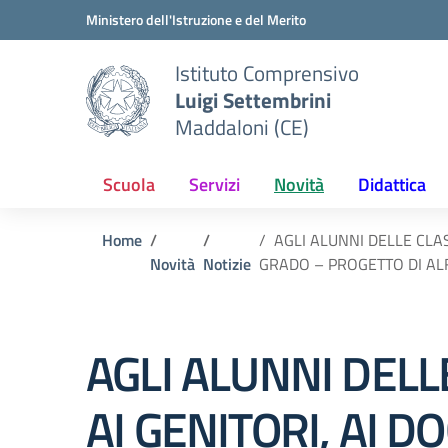
Vai ai contenuti
Vai al menu di navigazione
Vai al footer
Ministero dell'Istruzione e del Merito
Istituto Comprensivo
Luigi Settembrini
Maddaloni (CE)
Scuola
Servizi
Novità
Didattica
Home
AGLI ALUNNI DELLE CLAS
Novità
Notizie
GRADO – PROGETTO DI AL
AGLI ALUNNI DELLE
AI GENITORI, AI 