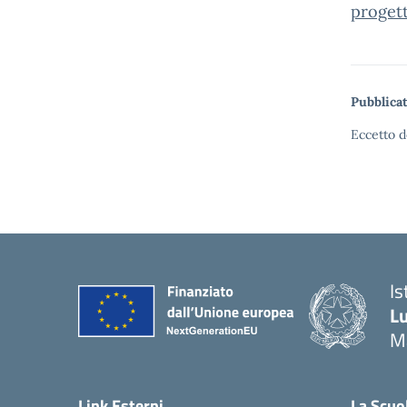
proget
Pubblicat
Eccetto d
Is
Lu
M
— 
Link Esterni
La Scuo