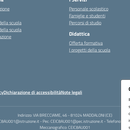
zione
Personale scolastico
Famiglie e studenti
della scuola
Percorsi di studio
della scuola
Didattica
azione
Offerta formativa
I progetti della scuola
cy
Dichiarazione di accessibilità
Note legali
Indirizzo: VIA BRECCIAME, 46 - 81024 MADDALONI (CE)
IC8AU001@istruzione.it - Pec: CEIC8AU001@pec.istruzione.it - Telefono: 0
Meccanografico: CEIC8AU001