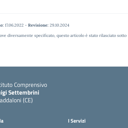
o:
17.06.2022
-
Revisione:
29.10.2024
ove diversamente specificato, questo articolo è stato rilasciato sott
tituto Comprensivo
igi Settembrini
addaloni (CE)
Visita la pagina iniziale della scuola
la
I Servizi