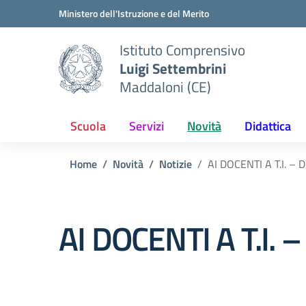
Vai ai contenuti
Vai al menu di navigazione
Vai al footer
Ministero dell'Istruzione e del Merito
Istituto Comprensivo
Luigi Settembrini
Maddaloni (CE)
Scuola
Servizi
Novità
Didattica
Home
Novità
Notizie
AI DOCENTI A T.I. 
AI DOCENTI A T.I