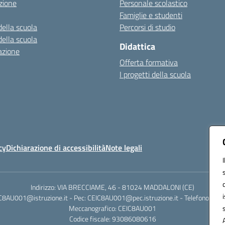
zione
Personale scolastico
Famiglie e studenti
della scuola
Percorsi di studio
della scuola
Didattica
azione
Offerta formativa
I progetti della scuola
cy
Dichiarazione di accessibilità
Note legali
Indirizzo: VIA BRECCIAME, 46 - 81024 MADDALONI (CE)
IC8AU001@istruzione.it - Pec: CEIC8AU001@pec.istruzione.it - Telefono: 0
Meccanografico: CEIC8AU001
Codice fiscale: 93086080616