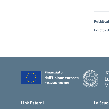
Pubblicat
Eccetto d
Is
Lu
M
— 
Link Esterni
La Scuo