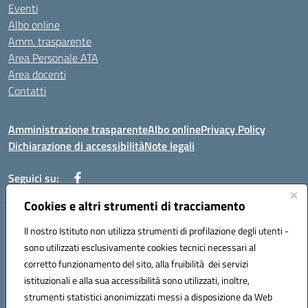
Eventi
Albo online
Amm. trasparente
Area Personale ATA
Area docenti
Contatti
Amministrazione trasparente
Albo online
Privacy Policy
Dichiarazione di accessibilità
Note legali
Seguici su:
Cookies e altri strumenti di tracciamento
Indirizzo: VIA BRECCIAME, 46 - 81024 MADDALONI (CE)
Il nostro Istituto non utilizza strumenti di profilazione degli utenti -
Mail: CEIC8AU001@istruzione.it - Pec: CEIC8AU001@pec.istruzione.it -
sono utilizzati esclusivamente cookies tecnici necessari al
Telefono: 0823408721
corretto funzionamento del sito, alla fruibilità dei servizi
Meccanografico: CEIC8AU001
istituzionali e alla sua accessibilità sono utilizzati, inoltre,
Codice fiscale: 93086080616
strumenti statistici anonimizzati messi a disposizione da Web