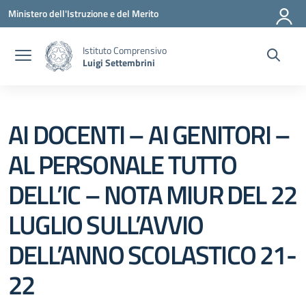
Vai ai contenuti
Vai al menu di navigazione
Vai al footer
Ministero dell'Istruzione e del Merito
Istituto Comprensivo
Luigi Settembrini
AI DOCENTI – AI GENITORI –
AL PERSONALE TUTTO
DELL’IC – NOTA MIUR DEL 22
LUGLIO SULL’AVVIO
DELL’ANNO SCOLASTICO 21-
22