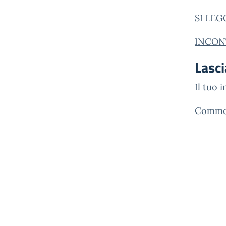
SI LEG
INCON
Lasc
Il tuo 
Comm