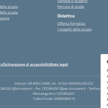
Famiglie e studenti
della scuola
Percorsi di studio
della scuola
Didattica
azione
Offerta formativa
I progetti della scuola
cy
Dichiarazione di accessibilità
Note legali
Indirizzo: VIA BRECCIAME, 46 - 81024 MADDALONI (CE)
IC8AU001@istruzione.it - Pec: CEIC8AU001@pec.istruzione.it - Telefono: 0
Meccanografico: CEIC8AU001
Codice fiscale: 93086080616