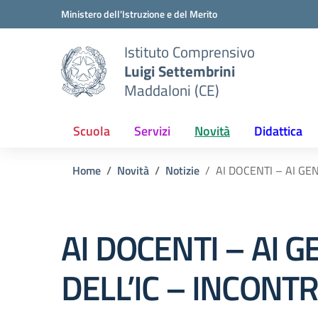
Vai ai contenuti
Vai al menu di navigazione
Vai al footer
Ministero dell'Istruzione e del Merito
Istituto Comprensivo
Luigi Settembrini
Maddaloni (CE)
Scuola
Servizi
Novità
Didattica
Home
Novità
Notizie
AI DOCENTI – AI GE
AI DOCENTI – AI 
DELL’IC – INCONT