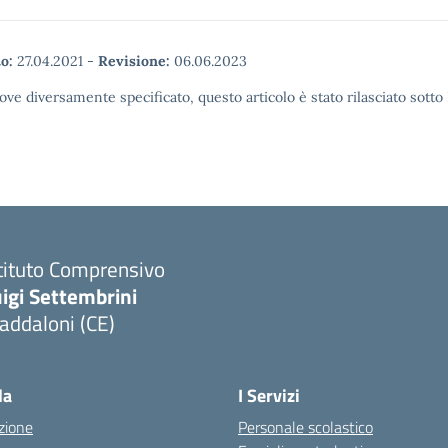
o:
27.04.2021
-
Revisione:
06.06.2023
ove diversamente specificato, questo articolo è stato rilasciato sott
tituto Comprensivo
igi Settembrini
addaloni (CE)
Visita la pagina iniziale della scuola
la
I Servizi
zione
Personale scolastico