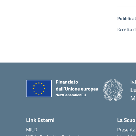
Pubblicat
Eccetto d
Is
Lu
M
— 
Link Esterni
La Scuo
MIUR
Presenta