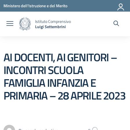
Vai ai contenuti
Vai al menu di navigazione
Vai al footer
Ministero dell'Istruzione e del Merito
Istituto Comprensivo
Luigi Settembrini
AI DOCENTI, AI GENITORI –
INCONTRI SCUOLA
FAMIGLIA INFANZIA E
PRIMARIA – 28 APRILE 2023