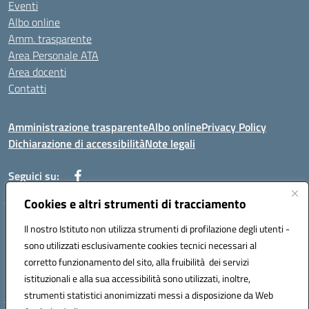
Eventi
Albo online
Amm. trasparente
Area Personale ATA
Area docenti
Contatti
Amministrazione trasparente
Albo online
Privacy Policy
Dichiarazione di accessibilità
Note legali
Seguici su:
Cookies e altri strumenti di tracciamento
Indirizzo: VIA BRECCIAME, 46 - 81024 MADDALONI (CE)
Il nostro Istituto non utilizza strumenti di profilazione degli utenti -
Mail: CEIC8AU001@istruzione.it - Pec: CEIC8AU001@pec.istruzione.it -
sono utilizzati esclusivamente cookies tecnici necessari al
Telefono: 0823408721
corretto funzionamento del sito, alla fruibilità dei servizi
Meccanografico: CEIC8AU001
istituzionali e alla sua accessibilità sono utilizzati, inoltre,
Codice fiscale: 93086080616
strumenti statistici anonimizzati messi a disposizione da Web