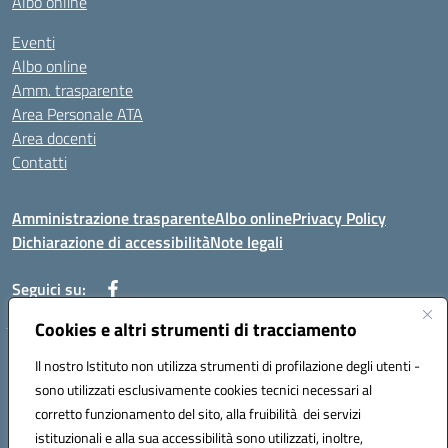
Albo online
Eventi
Albo online
Amm. trasparente
Area Personale ATA
Area docenti
Contatti
Amministrazione trasparente
Albo online
Privacy Policy
Dichiarazione di accessibilità
Note legali
Seguici su:
Cookies e altri strumenti di tracciamento
Indirizzo: VIA BRECCIAME, 46 - 81024 MADDALONI (CE)
Il nostro Istituto non utilizza strumenti di profilazione degli utenti -
Mail: CEIC8AU001@istruzione.it - Pec: CEIC8AU001@pec.istruzione.it -
sono utilizzati esclusivamente cookies tecnici necessari al
Telefono: 0823408721
corretto funzionamento del sito, alla fruibilità dei servizi
Meccanografico: CEIC8AU001
istituzionali e alla sua accessibilità sono utilizzati, inoltre,
Codice fiscale: 93086080616