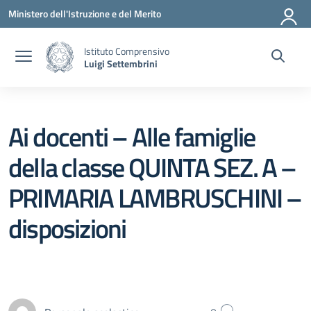
Vai ai contenuti
Vai al menu di navigazione
Vai al footer
Ministero dell'Istruzione e del Merito
Istituto Comprensivo
Luigi Settembrini
Ai docenti – Alle famiglie
della classe QUINTA SEZ. A –
PRIMARIA LAMBRUSCHINI –
disposizioni