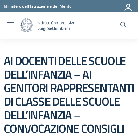
Vai ai contenuti
Vai al menu di navigazione
Vai al footer
Ministero dell'Istruzione e del Merito
Istituto Comprensivo
Luigi Settembrini
AI DOCENTI DELLE SCUOLE
DELL’INFANZIA – AI
GENITORI RAPPRESENTANTI
DI CLASSE DELLE SCUOLE
DELL’INFANZIA –
CONVOCAZIONE CONSIGLI