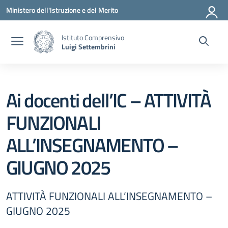
Vai ai contenuti
Vai al menu di navigazione
Vai al footer
Ministero dell'Istruzione e del Merito
Istituto Comprensivo
Luigi Settembrini
Ai docenti dell’IC – ATTIVITÀ
FUNZIONALI
ALL’INSEGNAMENTO –
GIUGNO 2025
ATTIVITÀ FUNZIONALI ALL’INSEGNAMENTO –
GIUGNO 2025