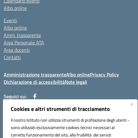
Calendario eventi
Albo online
Eventi
Albo online
Amm. trasparente
Area Personale ATA
Area docenti
Contatti
Amministrazione trasparente
Albo online
Privacy Policy
Dichiarazione di accessibilità
Note legali
Seguici su:
Cookies e altri strumenti di tracciamento
Indirizzo: VIA BRECCIAME, 46 - 81024 MADDALONI (CE)
Il nostro Istituto non utilizza strumenti di profilazione degli utenti -
Mail: CEIC8AU001@istruzione.it - Pec: CEIC8AU001@pec.istruzione.it -
sono utilizzati esclusivamente cookies tecnici necessari al
Telefono: 0823408721
corretto funzionamento del sito, alla fruibilità dei servizi
Meccanografico: CEIC8AU001