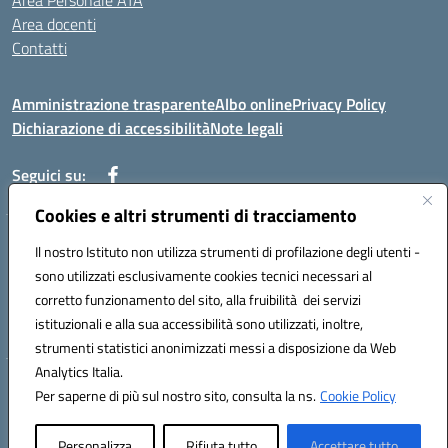
Area Personale ATA
Area docenti
Contatti
Amministrazione trasparente
Albo online
Privacy Policy
Dichiarazione di accessibilità
Note legali
Seguici su:
Cookies e altri strumenti di tracciamento
Indirizzo: VIA BRECCIAME, 46 - 81024 MADDALONI (CE)
Il nostro Istituto non utilizza strumenti di profilazione degli utenti -
Mail: CEIC8AU001@istruzione.it - Pec: CEIC8AU001@pec.istruzione.it -
sono utilizzati esclusivamente cookies tecnici necessari al
Telefono: 0823408721
corretto funzionamento del sito, alla fruibilità dei servizi
Meccanografico: CEIC8AU001
istituzionali e alla sua accessibilità sono utilizzati, inoltre,
Codice fiscale: 93086080616
strumenti statistici anonimizzati messi a disposizione da Web
Analytics Italia.
Hosting & Powered by 3D Solution S.r.l.
Per saperne di più sul nostro sito, consulta la ns.
Cookie Policy
Concept & Design by Designers Italia
Personalizza
Rifiuta tutto
Accettare tutto