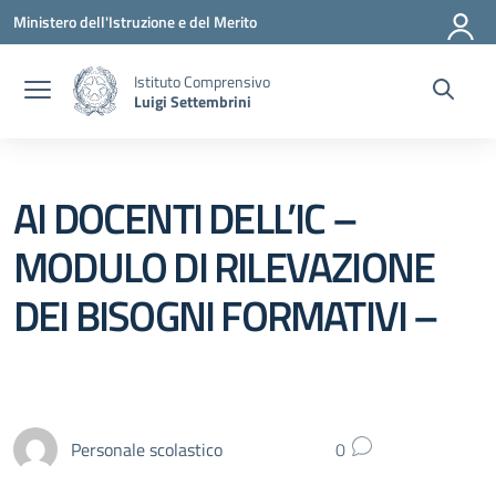
Vai ai contenuti
Vai al menu di navigazione
Vai al footer
Ministero dell'Istruzione e del Merito
Istituto Comprensivo
Luigi Settembrini
AI DOCENTI DELL’IC –
MODULO DI RILEVAZIONE
DEI BISOGNI FORMATIVI –
Personale scolastico
0