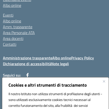
Albo online
Eventi
Albo online
Amm. trasparente
Area Personale ATA
Area docenti
Contatti
Amministrazione trasparente
Albo online
Privacy Policy
Dichiarazione di accessibilità
Note legali
Seguici su:
Cookies e altri strumenti di tracciamento
Indirizzo: VIA BRECCIAME, 46 - 81024 MADDALONI (CE)
Il nostro Istituto non utilizza strumenti di profilazione degli utenti -
Mail: CEIC8AU001@istruzione.it - Pec: CEIC8AU001@pec.istruzione.it -
sono utilizzati esclusivamente cookies tecnici necessari al
Telefono: 0823408721
corretto funzionamento del sito, alla fruibilità dei servizi
Meccanografico: CEIC8AU001