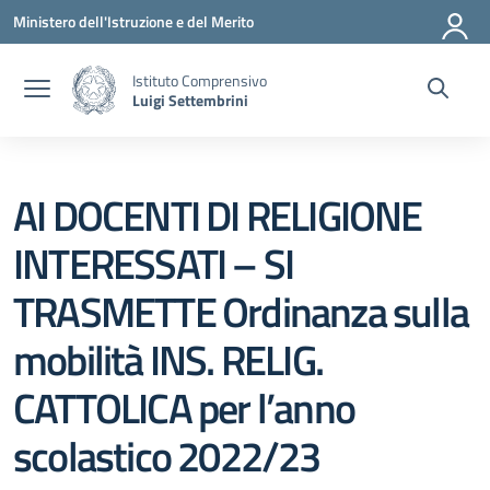
Vai ai contenuti
Vai al menu di navigazione
Vai al footer
Ministero dell'Istruzione e del Merito
Istituto Comprensivo
Luigi Settembrini
AI DOCENTI DI RELIGIONE
INTERESSATI – SI
TRASMETTE Ordinanza sulla
mobilità INS. RELIG.
CATTOLICA per l’anno
scolastico 2022/23