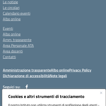
Le notizie
Le circolari
Calendario eventi
Albo online
Eventi
Albo online
Amm. trasparente
Area Personale ATA
Area docenti
Contatti
Amministrazione trasparente
Albo online
Privacy Policy
Dichiarazione di accessibilità
Note legali
Seguici su:
Cookies e altri strumenti di tracciamento
Indirizzo: VIA BRECCIAME, 46 - 81024 MADDALONI (CE)
Il nostro Istituto non utilizza strumenti di profilazione degli utenti -