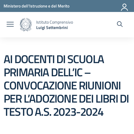
Vai ai contenuti
Vai al menu di navigazione
Vai al footer
Ministero dell'Istruzione e del Merito
Istituto Comprensivo
Luigi Settembrini
AI DOCENTI DI SCUOLA
PRIMARIA DELL’IC –
CONVOCAZIONE RIUNIONI
PER L’ADOZIONE DEI LIBRI DI
TESTO A.S. 2023-2024