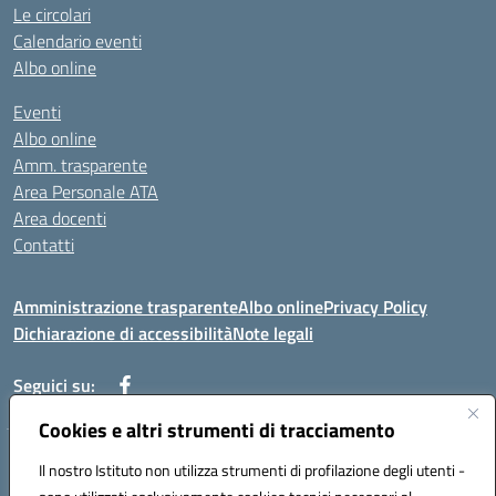
Le circolari
Calendario eventi
Albo online
Eventi
Albo online
Amm. trasparente
Area Personale ATA
Area docenti
Contatti
Amministrazione trasparente
Albo online
Privacy Policy
Dichiarazione di accessibilità
Note legali
Seguici su:
Cookies e altri strumenti di tracciamento
Indirizzo: VIA BRECCIAME, 46 - 81024 MADDALONI (CE)
Il nostro Istituto non utilizza strumenti di profilazione degli utenti -
Mail: CEIC8AU001@istruzione.it - Pec: CEIC8AU001@pec.istruzione.it -