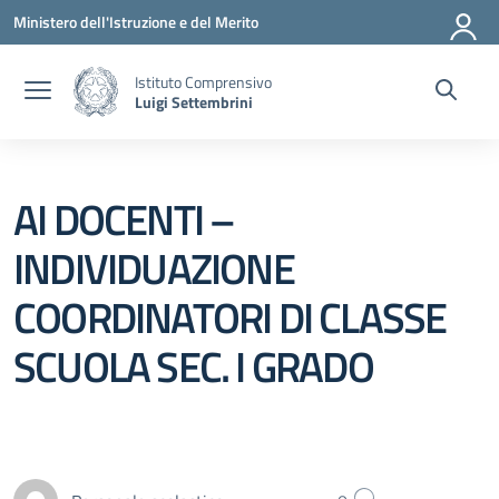
Vai ai contenuti
Vai al menu di navigazione
Vai al footer
Ministero dell'Istruzione e del Merito
Istituto Comprensivo
Luigi Settembrini
AI DOCENTI –
INDIVIDUAZIONE
COORDINATORI DI CLASSE
SCUOLA SEC. I GRADO