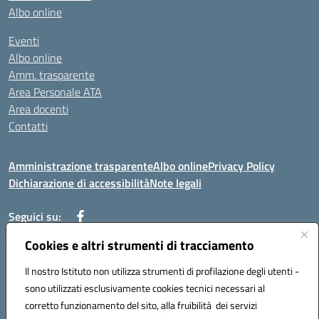
Albo online
Eventi
Albo online
Amm. trasparente
Area Personale ATA
Area docenti
Contatti
Amministrazione trasparente
Albo online
Privacy Policy
Dichiarazione di accessibilità
Note legali
Seguici su:
Cookies e altri strumenti di tracciamento
Indirizzo: VIA BRECCIAME, 46 - 81024 MADDALONI (CE)
Il nostro Istituto non utilizza strumenti di profilazione degli utenti -
Mail: CEIC8AU001@istruzione.it - Pec: CEIC8AU001@pec.istruzione.it -
sono utilizzati esclusivamente cookies tecnici necessari al
Telefono: 0823408721
corretto funzionamento del sito, alla fruibilità dei servizi
Meccanografico: CEIC8AU001