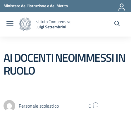
Vai ai contenuti
Vai al menu di navigazione
Vai al footer
Ministero dell'Istruzione e del Merito
Istituto Comprensivo
Luigi Settembrini
AI DOCENTI NEOIMMESSI IN
RUOLO
Personale scolastico
0