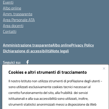
Eventi
Albo online
Amm. trasparente
Area Personale ATA
Area docenti
Contatti
Amministrazione trasparente
Albo online
Privacy Policy
Dichiarazione di accessibilità
Note legali
Seguici su:
Cookies e altri strumenti di tracciamento
Indirizzo: VIA BRECCIAME, 46 - 81024 MADDALONI (CE)
Il nostro Istituto non utilizza strumenti di profilazione degli utenti -
Mail: CEIC8AU001@istruzione.it - Pec: CEIC8AU001@pec.istruzione.it -
sono utilizzati esclusivamente cookies tecnici necessari al
Telefono: 0823408721
corretto funzionamento del sito, alla fruibilità dei servizi
Meccanografico: CEIC8AU001
istituzionali e alla sua accessibilità sono utilizzati, inoltre,
Codice fiscale: 93086080616
strumenti statistici anonimizzati messi a disposizione da Web