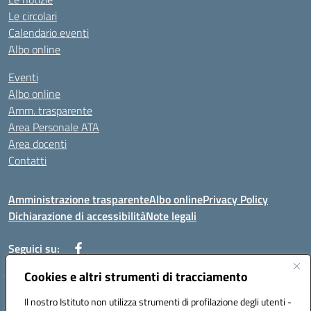
Le circolari
Calendario eventi
Albo online
Eventi
Albo online
Amm. trasparente
Area Personale ATA
Area docenti
Contatti
Amministrazione trasparente
Albo online
Privacy Policy
Dichiarazione di accessibilità
Note legali
Seguici su:
Cookies e altri strumenti di tracciamento
Indirizzo: VIA BRECCIAME, 46 - 81024 MADDALONI (CE)
Il nostro Istituto non utilizza strumenti di profilazione degli utenti -