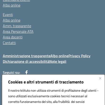
Albo online
Eventi
Albo online
Amm. trasparente
Area Personale ATA
Area docenti
Contatti
Amministrazione trasparente
Albo online
Privacy Policy
Dichiarazione di accessibilità
Note legali
Seguici su:
Cookies e altri strumenti di tracciamento
Indirizzo: VIA BRECCIAME, 46 - 81024 MADDALONI (CE)
Il nostro Istituto non utilizza strumenti di profilazione degli utenti -
Mail: CEIC8AU001@istruzione.it - Pec: CEIC8AU001@pec.istruzione.it -
sono utilizzati esclusivamente cookies tecnici necessari al
Telefono: 0823408721
corretto funzionamento del sito, alla fruibilità dei servizi
Meccanografico: CEIC8AU001