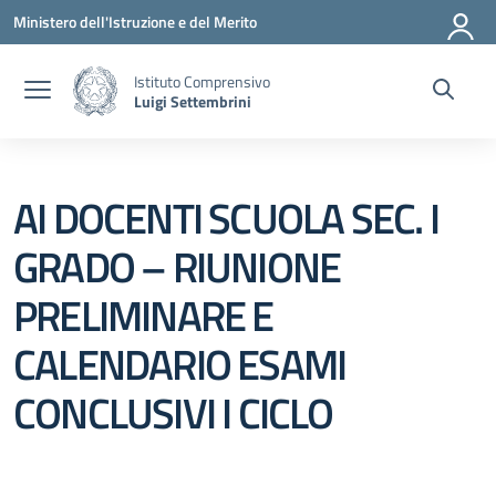
Vai ai contenuti
Vai al menu di navigazione
Vai al footer
Ministero dell'Istruzione e del Merito
Istituto Comprensivo
Luigi Settembrini
AI DOCENTI SCUOLA SEC. I
GRADO – RIUNIONE
PRELIMINARE E
CALENDARIO ESAMI
CONCLUSIVI I CICLO