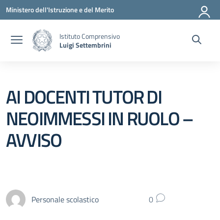
Vai ai contenuti
Vai al menu di navigazione
Vai al footer
Ministero dell'Istruzione e del Merito
Istituto Comprensivo
Luigi Settembrini
AI DOCENTI TUTOR DI
NEOIMMESSI IN RUOLO –
AVVISO
Personale scolastico
0