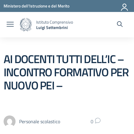
Vai ai contenuti
Vai al menu di navigazione
Vai al footer
Ministero dell'Istruzione e del Merito
Istituto Comprensivo
Luigi Settembrini
AI DOCENTI TUTTI DELL’IC –
INCONTRO FORMATIVO PER
NUOVO PEI –
Personale scolastico
0