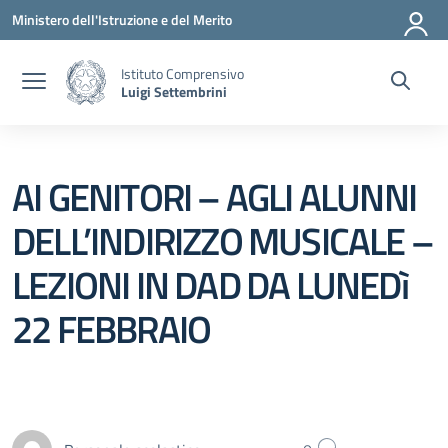
Vai ai contenuti
Vai al menu di navigazione
Vai al footer
Ministero dell'Istruzione e del Merito
Istituto Comprensivo
Luigi Settembrini
AI GENITORI – AGLI ALUNNI
DELL’INDIRIZZO MUSICALE –
LEZIONI IN DAD DA LUNEDì
22 FEBBRAIO