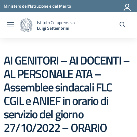
Vai ai contenuti
Vai al menu di navigazione
Vai al footer
Ministero dell'Istruzione e del Merito
Istituto Comprensivo
Luigi Settembrini
AI GENITORI – AI DOCENTI –
AL PERSONALE ATA –
Assemblee sindacali FLC
CGIL e ANIEF in orario di
servizio del giorno
27/10/2022 – ORARIO