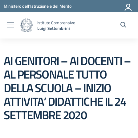
Vai ai contenuti
Vai al menu di navigazione
Vai al footer
Ministero dell'Istruzione e del Merito
Istituto Comprensivo
Luigi Settembrini
AI GENITORI – AI DOCENTI –
AL PERSONALE TUTTO
DELLA SCUOLA – INIZIO
ATTIVITA’ DIDATTICHE IL 24
SETTEMBRE 2020