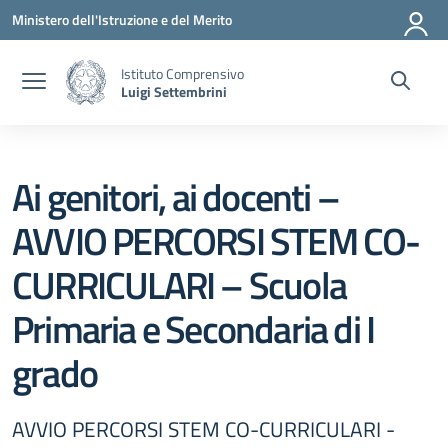
Vai ai contenuti
Vai al menu di navigazione
Vai al footer
Ministero dell'Istruzione e del Merito
Istituto Comprensivo
Luigi Settembrini
Ai genitori, ai docenti –
AVVIO PERCORSI STEM CO-
CURRICULARI – Scuola
Primaria e Secondaria di I
grado
AVVIO PERCORSI STEM CO-CURRICULARI -